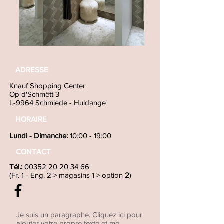
ADRESSE
Knauf Shopping Center
Op d'Schmëtt 3
L-9964 Schmiede - Huldange
HORAIRE
Lundi - D
imanche:
10:00 - 19:00
CONTACT
Tél.:
00352 20 20 34 66
(Fr. 1 - Eng. 2 > magasins 1 > option
2
)
Je suis un paragraphe. Cliquez ici pour
ajouter votre propre texte et me