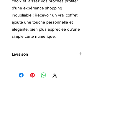
choix et laissez vos proches profiter
d'une expérience shopping
inoubliable ! Recevoir un vrai coffret
ajoute une touche personnelle et
élégante, bien plus appréciée qu'une
simple carte numérique.
Livraison
UNIQUEMENT en BELGIQUE et
LUXEMBOURG
LES COFFRETS COMMANDÉS
APRES LE 20/12 SREONT
LIVRÉS APRES NOËL
7€ pour les coffrets de 50€ à
250€
gratuite pour les coffrets à partir
de 300€